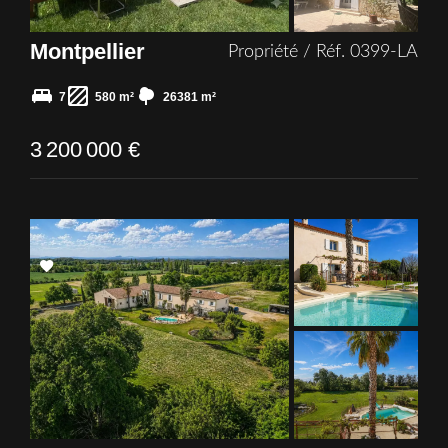
Montpellier
Propriété / Réf. 0399-LA
7
580 m²
26381 m²
3 200 000 €
Add
to
selection