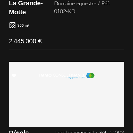
La Grande-
Domaine équestre / Réf.
Motte
0182-KD
300 m²
2 445 000 €
Add
to
selection
Pérols
Local commercial / Réf. 11903