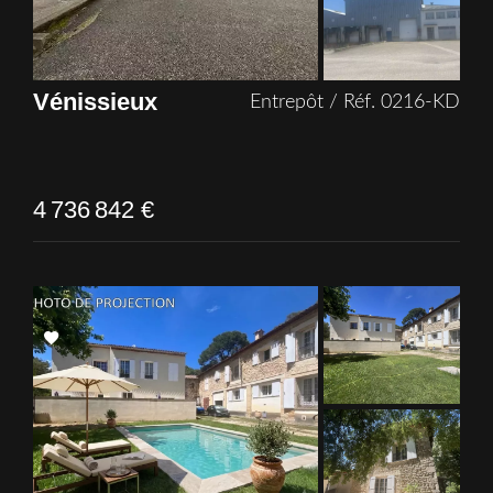
Vénissieux
Entrepôt / Réf. 0216-KD
4 736 842 €
Add
to
selection