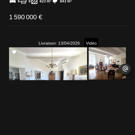
6
6
423 m²
843 m²
1 590 000 €
Livraison: 13/04/2026
Vidéo
Add
to
selection
Ajaccio
Appartement / Réf. 0178-SO
2
2
163 m²