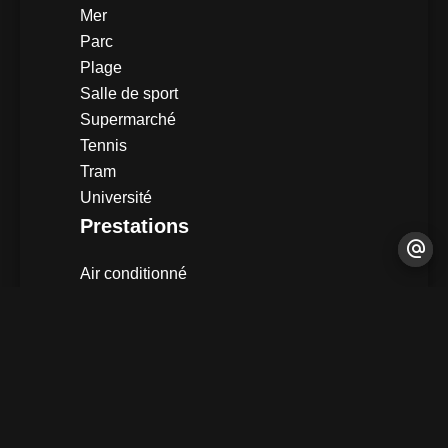
Mer
Parc
Plage
Salle de sport
Supermarché
Tennis
Tram
Université
Prestations
Air conditionné
Double vitrage
Volets roulants électriques
Éclairage extérieur
Accès PMR
Ascenseur
Digicode