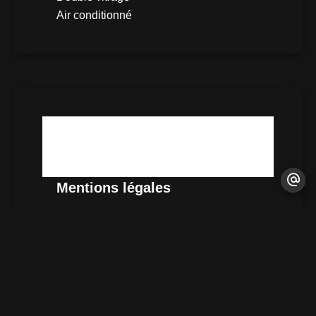
Air conditionné
DPE
Pas d'informations disponibles
Mentions légales
Honoraires à la charge du vendeur
Loi Carrez
46 m²
Taxe foncière
770 € / an
Charges de copropriété
520 € / an
Nombre de lots dans la copropriété
32