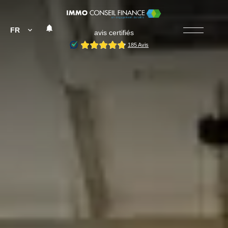
FR
avis certifiés