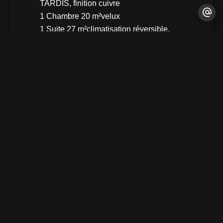
TARDIS, finition cuivre
1 Chambre
20 m²
velux
1 Suite
27 m²
climatisation réversible,
salle d'eau avec douche italienne
double vasque + wc, dressing
1 Salle
16 m²
1 Dressing
7 m²
Aménagé
1 Salle de douche / toilettes
10
m²
Double vasque
Proximités
Aéroport
Bus
Centre ville
Commerces
Crèche
École primaire
Garderie