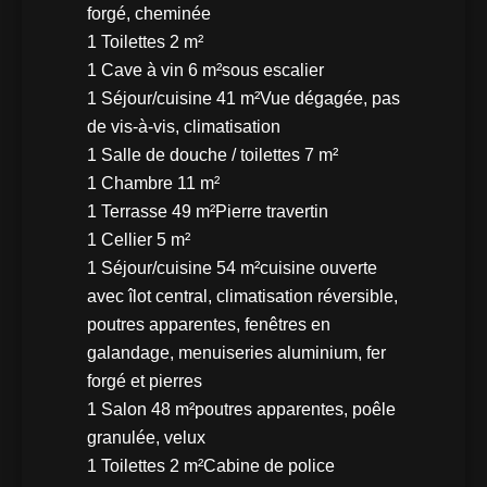
forgé, cheminée
1 Toilettes
2 m²
1 Cave à vin
6 m²
sous escalier
1 Séjour/cuisine
41 m²
Vue dégagée, pas
de vis-à-vis, climatisation
1 Salle de douche / toilettes
7 m²
1 Chambre
11 m²
1 Terrasse
49 m²
Pierre travertin
1 Cellier
5 m²
1 Séjour/cuisine
54 m²
cuisine ouverte
avec îlot central, climatisation réversible,
poutres apparentes, fenêtres en
galandage, menuiseries aluminium, fer
forgé et pierres
1 Salon
48 m²
poutres apparentes, poêle
granulée, velux
1 Toilettes
2 m²
Cabine de police